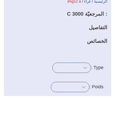
الرئيسية
/
غراء
/
img12 a
: المرجعيّة
C 3000
التفاصيل
الخصائص
Type :
Poids :