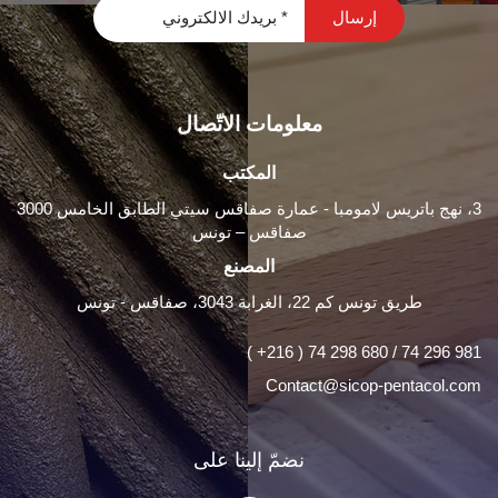
معلومات الاتّصال
المكتب
3، نهج باتريس لامومبا - عمارة صفاقس سيتي الطابق الخامس 3000
صفاقس – تونس
المصنع
طريق تونس كم 22، الغرابة 3043، صفاقس - تونس
( +216 ) 74 298 680 / 74 296 981
Contact@sicop-pentacol.com
نضمّ إلينا على