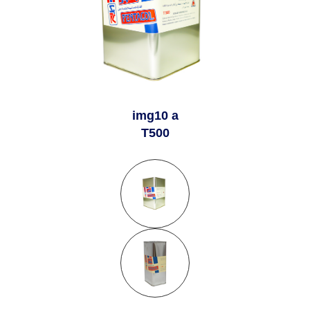
img10 a
T500