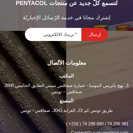
PENTACOL لتسمع كلّ جديد عن منتجات
اِشترك مجانا في خدمة الرّسائل الإخباريّة
معلومات الاتّصال
المكتب
3، نهج باتريس لامومبا - عمارة صفاقس سيتي الطابق الخامس 3000
صفاقس – تونس
المصنع
طريق تونس كم 22، الغرابة 3043، صفاقس - تونس
( +216 ) 74 298 680 / 74 296 981
Contact@sicop-pentacol.com