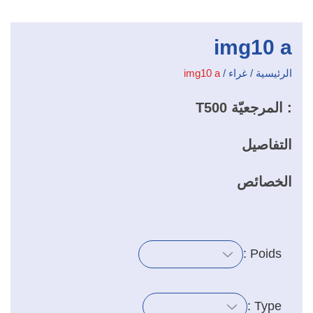
img10 a
الرئيسية
/
غراء
/
img10 a
: المرجعيّة
T500
التفاصيل
الخصائص
Poids :
Type :