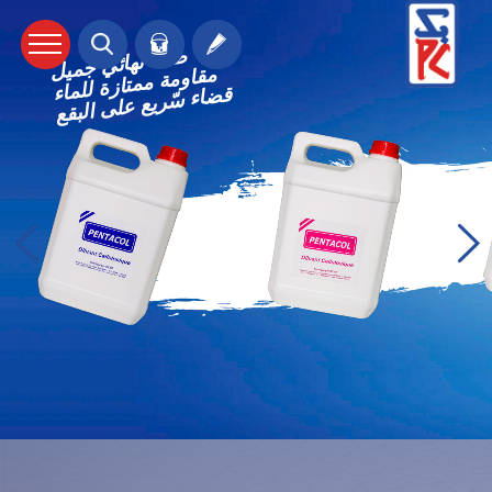
طلاء نهائي جميل
مقاومة ممتازة للماء
قضاء سّريع على البقع