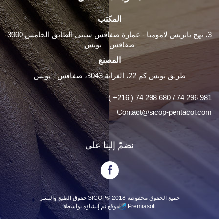
المكتب
3، نهج باتريس لامومبا - عمارة صفاقس سيتي الطابق الخامس 3000
صفاقس – تونس
المصنع
طريق تونس كم 22، الغرابة 3043، صفاقس - تونس
( +216 ) 74 298 680 / 74 296 981
Contact@sicop-pentacol.com
نضمّ إلينا على
جميع الحقوق محفوظة
حقوق الطبع والنشر SICOP© 2018
Premiasoft
موقع تم إنشاؤه بواسطة